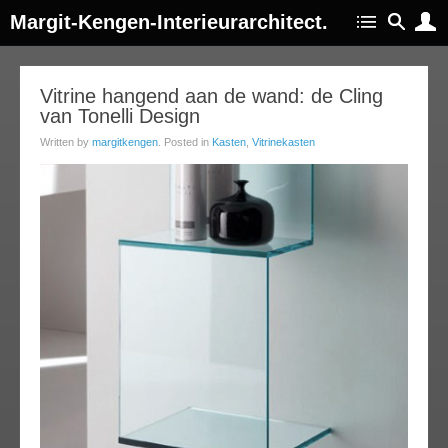
Margit-Kengen-Interieurarchitect.
10
Vitrine hangend aan de wand: de Cling
van Tonelli Design
jul
014
Written by
margitkengen
. Posted in
Kasten
,
Vitrinekasten