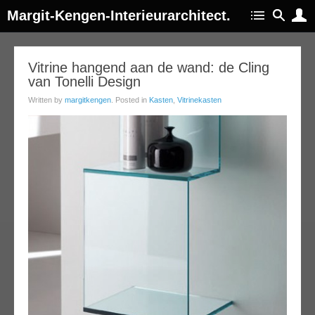
Margit-Kengen-Interieurarchitect.
10
Vitrine hangend aan de wand: de Cling
van Tonelli Design
jul
014
Written by
margitkengen
. Posted in
Kasten
,
Vitrinekasten