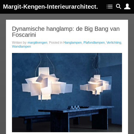
Margit-Kengen-Interieurarchitect.
03
Dynamische hanglamp: de Big Bang van
Foscarini
ay
014
Written by
margitkengen
. Posted in
Hanglampen
,
Plafondlampen
,
Verlichting
,
Wandlampen