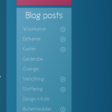
Blog
posts
Woonkamer
Eetkamer
Kasten
Garderobe
Overige
e
Verlichting
Stoffering
Design 4 Kids
Buitenmeubilair