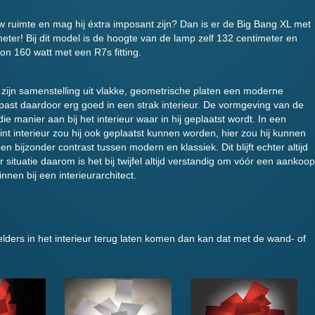
w ruimte en mag hij éxtra imposant zijn? Dan is er de Big Bang XL met
eter! Bij dit model is de hoogte van de lamp zelf 132 centimeter en
on 160 watt met een R7s fitting.
r zijn samenstelling uit vlakke, geometrische platen een moderne
n past daardoor erg goed in een strak interieur. De vormgeving van de
die manier aan bij het interieur waar in hij geplaatst wordt. In een
int interieur zou hij ook geplaatst kunnen worden, hier zou hij kunnen
n bijzonder contrast tussen modern en klassiek. Dit blijft echter altijd
r situatie daarom is het bij twijfel altijd verstandig om vóór een aankoop
innen bij een interieurarchitect.
lders in het interieur terug laten komen dan kan dat met de wand- of