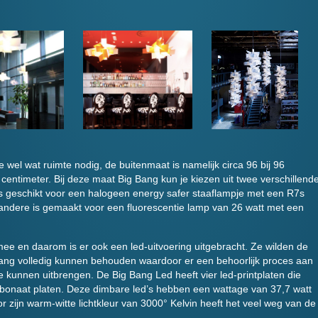
wel wat ruimte nodig, de buitenmaat is namelijk circa 96 bij 96
 centimeter. Bij deze maat Big Bang kun je kiezen uit twee verschillend
is geschikt voor een halogeen energy safer staaflampje met een R7s
andere is gemaakt voor een fluorescentie lamp van 26 watt met een
d mee en daarom is er ook een led-uitvoering uitgebracht. Ze wilden de
Bang volledig kunnen behouden waardoor er een behoorlijk proces aan
e kunnen uitbrengen. De Big Bang Led heeft vier led-printplaten die
rbonaat platen. Deze dimbare led’s hebben een wattage van 37,7 watt
r zijn warm-witte lichtkleur van 3000° Kelvin heeft het veel weg van de