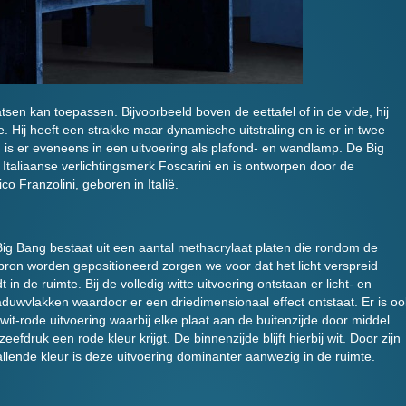
sen kan toepassen. Bijvoorbeeld boven de eettafel of in de vide, hij
. Hij heeft een strakke maar dynamische uitstraling en is er in twee
 is er eveneens in een uitvoering als plafond- en wandlamp. De Big
t Italiaanse verlichtingsmerk Foscarini en is ontworpen door de
o Franzolini, geboren in Italië.
ig Bang bestaat uit een aantal methacrylaat platen die rondom de
tbron worden gepositioneerd zorgen we voor dat het licht verspreid
t in de ruimte. Bij de volledig witte uitvoering ontstaan er licht- en
duwvlakken waardoor er een driedimensionaal effect ontstaat. Er is oo
wit-rode uitvoering waarbij elke plaat aan de buitenzijde door middel
zeefdruk een rode kleur krijgt. De binnenzijde blijft hierbij wit. Door zijn
llende kleur is deze uitvoering dominanter aanwezig in de ruimte.