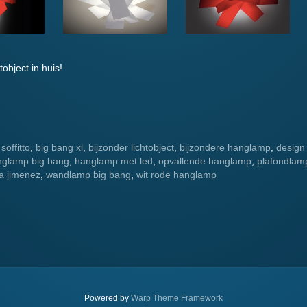
object in huis!
soffitto
,
big bang xl
,
bijzonder lichtobject
,
bijzondere hanglamp
,
design
nglamp big bang
,
hanglamp met led
,
opvallende hanglamp
,
plafondlam
ia jimenez
,
wandlamp big bang
,
wit rode hanglamp
.
Powered by
Warp Theme Framework