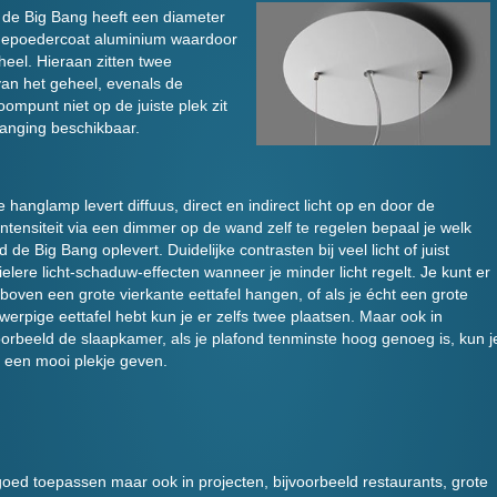
 de Big Bang heeft een diameter
 gepoedercoat aluminium waardoor
eheel. Hieraan zitten twee
van het geheel, evenals de
ompunt niet op de juiste plek zit
anging beschikbaar.
 hanglamp levert diffuus, direct en indirect licht op en door de
tintensiteit via een dimmer op de wand zelf te regelen bepaal je welk
d de Big Bang oplevert. Duidelijke contrasten bij veel licht of juist
ielere licht-schaduw-effecten wanneer je minder licht regelt. Je kunt er
boven een grote vierkante eettafel hangen, of als je écht een grote
werpige eettafel hebt kun je er zelfs twee plaatsen. Maar ook in
oorbeeld de slaapkamer, als je plafond tenminste hoog genoeg is, kun j
een mooi plekje geven.
 goed toepassen maar ook in projecten, bijvoorbeeld restaurants, grote