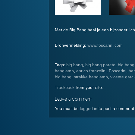
Met de Big Bang haal je een bijzonder licht
Bronvermelding:
www.foscarini.com
Tags:
big bang
,
big bang parete
,
big bang 
hanglamp
,
enrico franzolini
,
Foscarini
,
ha
big bang
,
strakke hanglamp
,
vicente garc
Trackback
from your site.
Leave a comment
You must be
logged in
to post a comment