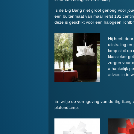
Is de Big Bang niet groot genoeg voor jou
een buitenmaat van maar liefst 192 centim
deze is geschikt voor een halogeen lichtbr
Hij heeft doo
uitstraling e
lamp sluit op 
klassieker get
zorgen voor ee
afhankelijk pe
advies
in te w
En wil je de vormgeving van de Big Bang e
plafondlamp.