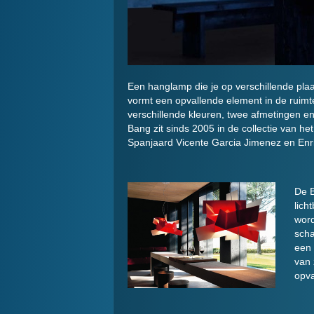
Een hanglamp die je op verschillende plaat
vormt een opvallende element in de ruimte
verschillende kleuren, twee afmetingen en
Bang zit sinds 2005 in de collectie van he
Spanjaard Vicente Garcia Jimenez en Enric
De B
lich
word
scha
een 
van 
opva