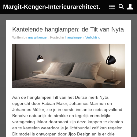
Margit-Kengen-Interieurarchitect.
02
Kantelende hanglampen: de Tilt van Nyta
ar
Written by
margitkengen
. Posted in
Hanglampen
,
Verlichting
015
Aan de hanglampen Tilt van het Duitse merk Nyta,
opgericht door Fabian Maier, Johannes Marmon en
Johannes Müller, zie je in eerste instantie niets opvallend.
Behalve natuurlijk de strakke en tegelijk vriendelijke
vormgeving. Maar daarnaast zijn deze kappen te draaien
en te kantelen waardoor je je lichtbundel zelf kan regelen.
Dit model is ontworpen door Jjoo Design en is er drie