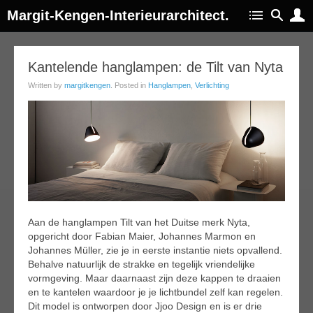
Margit-Kengen-Interieurarchitect.
02
Kantelende hanglampen: de Tilt van Nyta
ar
Written by
margitkengen
. Posted in
Hanglampen
,
Verlichting
015
Aan de hanglampen Tilt van het Duitse merk Nyta,
opgericht door Fabian Maier, Johannes Marmon en
Johannes Müller, zie je in eerste instantie niets opvallend.
Behalve natuurlijk de strakke en tegelijk vriendelijke
vormgeving. Maar daarnaast zijn deze kappen te draaien
en te kantelen waardoor je je lichtbundel zelf kan regelen.
Dit model is ontworpen door Jjoo Design en is er drie