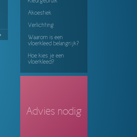
Kleurgebruik
Akoestiek
Verlichting
No
Continue
Waarom is een
vloerkleed belangrijk?
ing
Hoe kies je een
vloerkleed?
Advies nodig