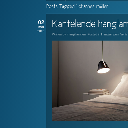
Posts Tagged ‘johannes müller’
02
Kantelende hanglam
mar
2015
Written by
margitkengen
. Posted in
Hanglampen
,
Verlic