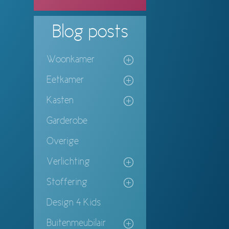
Blog
posts
Woonkamer
Eetkamer
Kasten
Garderobe
Overige
Verlichting
Stoffering
Design 4 Kids
Buitenmeubilair