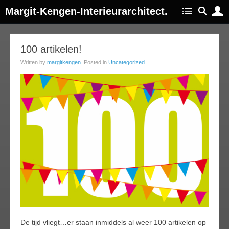
Margit-Kengen-Interieurarchitect.
10
100 artikelen!
ay
Written by
margitkengen
. Posted in
Uncategorized
014
De tijd vliegt…er staan inmiddels al weer 100 artikelen op