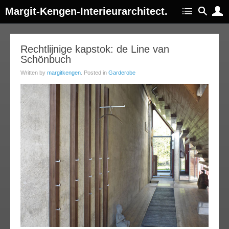
Margit-Kengen-Interieurarchitect.
05
Rechtlijnige kapstok: de Line van
Schönbuch
jul
012
Written by
margitkengen
. Posted in
Garderobe