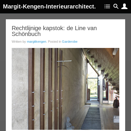
Margit-Kengen-Interieurarchitect.
05
Rechtlijnige kapstok: de Line van
Schönbuch
jul
012
Written by
margitkengen
. Posted in
Garderobe