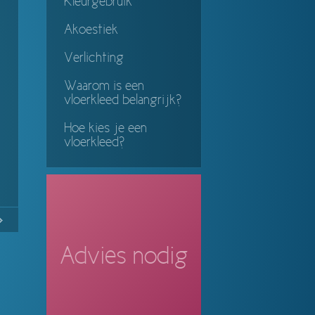
Kleurgebruik
Akoestiek
Verlichting
Waarom is een
vloerkleed belangrijk?
Hoe kies je een
vloerkleed?
2
Continue
ing
Advies nodig