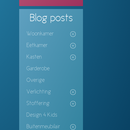
Blog
posts
Woonkamer
Eetkamer
Kasten
Garderobe
Overige
Verlichting
Stoffering
Design 4 Kids
Buitenmeubilair