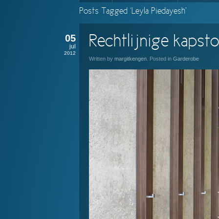
Posts Tagged ‘Leyla Piedayesh’
05
Rechtlijnige kapst
jul
2012
Written by
margitkengen
. Posted in
Garderobe