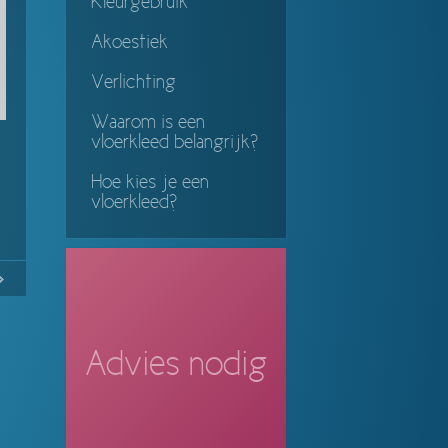
Kleurgebruik
Akoestiek
Verlichting
Waarom is een
vloerkleed belangrijk?
Hoe kies je een
vloerkleed?
28
Continue
ing
Advies nodig