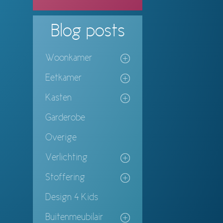
Blog
posts
Woonkamer
Eetkamer
Kasten
Garderobe
Overige
Verlichting
Stoffering
Design 4 Kids
Buitenmeubilair