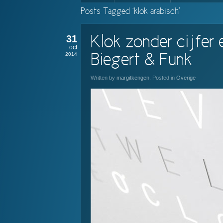
Posts Tagged ‘klok arabisch’
31
Klok zonder cijfe
oct
2014
Biegert & Funk
Written by
margitkengen
. Posted in
Overige