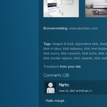
Bronvermelding:
www.qlocktwo.com
Tags:
biegert & funk
,
bijzondere klok
,
desi
klok in kleur
,
klok italiaans
,
klok met dubbel
klok noors
,
klok russisch
,
klok turks
,
klok 
klok zonder wijzers
,
klok zweeds
,
klok zwi
Trackback
from your site.
Comments (28)
Martin
June 12, 2017 at 9:03 am
|
#
Hallo margit,