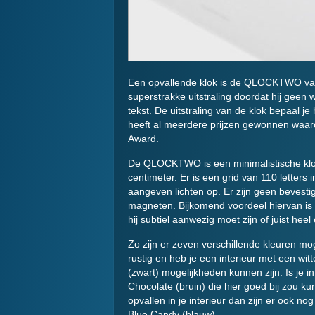
Een opvallende klok is de QLOCKTWO van 
superstrakke uitstraling doordat hij geen 
tekst. De uitstraling van de klok bepaal je
heeft al meerdere prijzen gewonnen waaro
Award.
De QLOCKTWO is een minimalistische klok
centimeter. Er is een grid van 110 letters 
aangeven lichten op. Er zijn geen bevesti
magneten. Bijkomend voordeel hiervan is da
hij subtiel aanwezig moet zijn of juist hee
Zo zijn er zeven verschillende kleuren moge
rustig en heb je een interieur met een witt
(zwart) mogelijkheden kunnen zijn. Is je i
Chocolate (bruin) die hier goed bij zou
opvallen in je interieur dan zijn er ook n
Blue Candy (blauw).