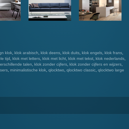
gn klok
,
klok arabisch
,
klok deens
,
klok duits
,
klok engels
,
klok frans
,
e tijd
,
klok met letters
,
klok met licht
,
klok met tekst
,
klok nederlands
,
verschillende talen
,
klok zonder cijfers
,
klok zonder cijfers en wijzers
,
tsers
,
minimalistische klok
,
qlocktwo
,
qlocktwo classic
,
qlocktwo large