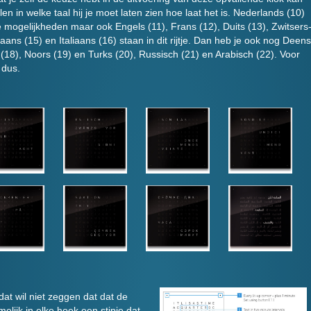
n in welke taal hij je moet laten zien hoe laat het is. Nederlands (10)
e mogelijkheden maar ook Engels (11), Frans (12), Duits (13), Zwitsers
aans (15) en Italiaans (16) staan in dit rijtje. Dan heb je ook nog Deens
(18), Noors (19) en Turks (20), Russisch (21) en Arabisch (22). Voor
 dus.
dat wil niet zeggen dat dat de
amelijk in elke hoek een stipje dat