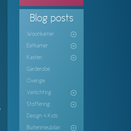
Blog
posts
Woonkamer
Eetkamer
Kasten
Garderobe
Overige
Verlichting
Stoffering
n
Design 4 Kids
Buitenmeubilair