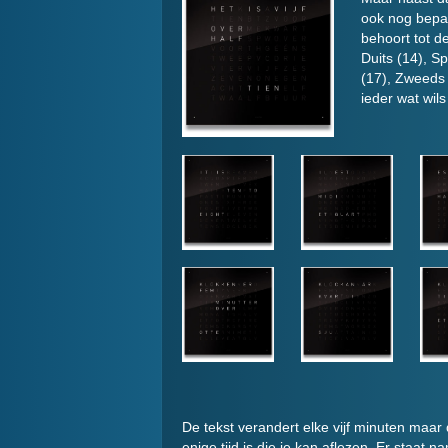
ook nog bepale
behoort tot d
Duits (14), Sp
(17), Zweeds 
ieder wat wils
De tekst verandert elke vijf minuten maar 
enige tijd is die je kan aflezen. Er staat n