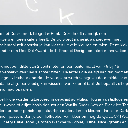
het Duitse merk Biegert & Funk. Deze heeft namelijk een
wijzers én geen cijfers heeft. De tijd wordt namelijk aangegeven met
 helemaal zelf doordat je kan kiezen uit vele kleuren en talen. Deze klok
nder een Red Dot Award, de iF Product Design en Interior Innovation
 met een dikte van 2 centimeter en een buitenmaat van 45 bij 45
in verwerkt waar led’s achter zitten. De letters die de tijd van dat momen
gingen zichtbaar doordat de voorplaat wordt vastgezet door middel van
t je altijd eenvoudig kan wisselen van kleur of taal. Je bepaalt zelf op
l erg mag opvallen.
lijk die worden uitgevoerd in gepolijst acrylglas. Hou je van tijdloos e
e, zwarte of grijze basis dan zouden Vanilla Sugar (wit) en Black Ice Te
nterieur meer gericht op natuurlijke materialen en kleuren dan is er Dark
 kunnen passen. Ben je een liefhebber van kleur en mag de QCLOCKTW
og Cherry Cake (rood), Frozen Blackberry (violet), Lime Juice (groen) en