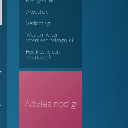
Kleurgebruik
Akoestiek
Verlichting
Waarom is een
vloerkleed belangrijk?
Hoe kies je een
vloerkleed?
t
n
Advies nodig
a
O