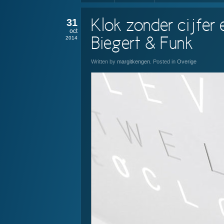
31
Klok zonder cijfe
oct
2014
Biegert & Funk
Written by
margitkengen
. Posted in
Overige