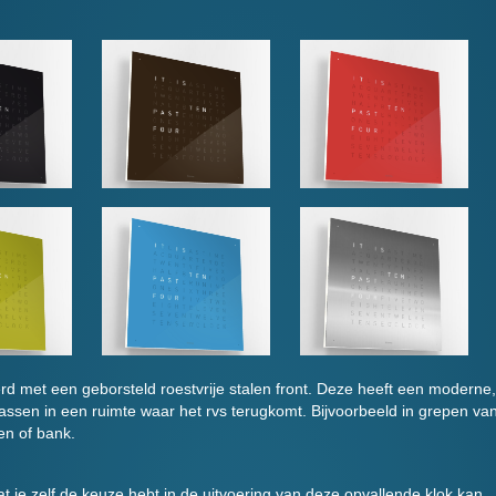
et een geborsteld roestvrije stalen front. Deze heeft een moderne,
 passen in een ruimte waar het rvs terugkomt. Bijvoorbeeld in grepen va
en of bank.
t je zelf de keuze hebt in de uitvoering van deze opvallende klok kan