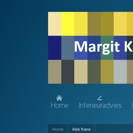
Home
Interieuradvies
Home
klok frans