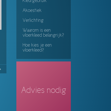
Kleurgebruik
Akoestiek
Verlichting
Waarom is een
vloerkleed belangrijk?
Hoe kies je een
vloerkleed?
28
Continue
ing
Advies nodig