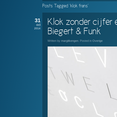
Posts Tagged ‘klok frans’
31
Klok zonder cijfe
oct
2014
Biegert & Funk
Written by
margitkengen
. Posted in
Overige