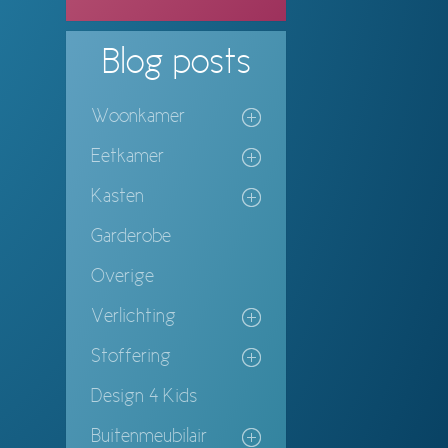
Blog
posts
Woonkamer
Eetkamer
Kasten
Garderobe
Overige
Verlichting
Stoffering
Design 4 Kids
Buitenmeubilair