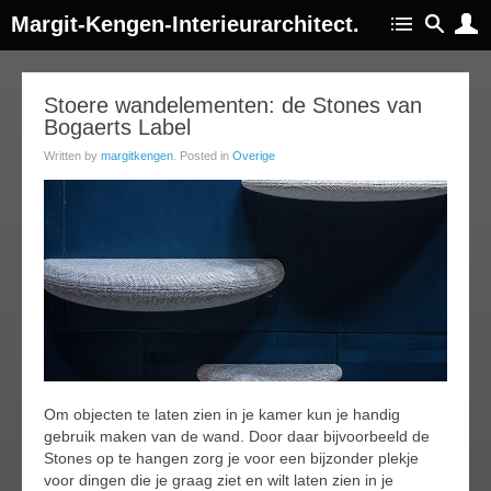
Margit-Kengen-Interieurarchitect.
25
Stoere wandelementen: de Stones van
Bogaerts Label
jul
015
Written by
margitkengen
. Posted in
Overige
Om objecten te laten zien in je kamer kun je handig
gebruik maken van de wand. Door daar bijvoorbeeld de
Stones op te hangen zorg je voor een bijzonder plekje
voor dingen die je graag ziet en wilt laten zien in je