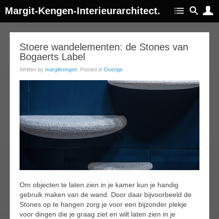
Margit-Kengen-Interieurarchitect.
25
Stoere wandelementen: de Stones van
Bogaerts Label
jul
015
Written by
margitkengen
. Posted in
Overige
Om objecten te laten zien in je kamer kun je handig
gebruik maken van de wand. Door daar bijvoorbeeld de
Stones op te hangen zorg je voor een bijzonder plekje
voor dingen die je graag ziet en wilt laten zien in je