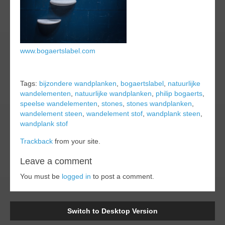
www.bogaertslabel.com
Tags:
bijzondere wandplanken
,
bogaertslabel
,
natuurlijke
wandelementen
,
natuurlijke wandplanken
,
philip bogaerts
,
speelse wandelementen
,
stones
,
stones wandplanken
,
wandelement steen
,
wandelement stof
,
wandplank steen
,
wandplank stof
Trackback
from your site.
Leave a comment
You must be
logged in
to post a comment.
Switch to Desktop Version