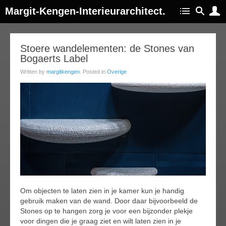
Margit-Kengen-Interieurarchitect.
25
Stoere wandelementen: de Stones van
Bogaerts Label
jul
015
Written by
margitkengen
. Posted in
Overige
Om objecten te laten zien in je kamer kun je handig
gebruik maken van de wand. Door daar bijvoorbeeld de
Stones op te hangen zorg je voor een bijzonder plekje
voor dingen die je graag ziet en wilt laten zien in je