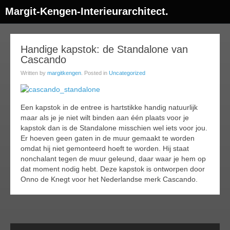
Margit-Kengen-Interieurarchitect.
26
Handige kapstok: de Standalone van
Cascando
ep
013
Written by
margitkengen
. Posted in
Uncategorized
Een kapstok in de entree is hartstikke handig natuurlijk
maar als je je niet wilt binden aan één plaats voor je
kapstok dan is de Standalone misschien wel iets voor jou.
Er hoeven geen gaten in de muur gemaakt te worden
omdat hij niet gemonteerd hoeft te worden. Hij staat
nonchalant tegen de muur geleund, daar waar je hem op
dat moment nodig hebt. Deze kapstok is ontworpen door
Onno de Knegt voor het Nederlandse merk Cascando.
Comments
Readi