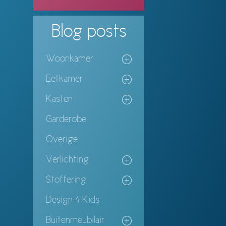
Blog
posts
Woonkamer
Eetkamer
Kasten
Garderobe
Overige
Verlichting
Stoffering
Design 4 Kids
Buitenmeubilair