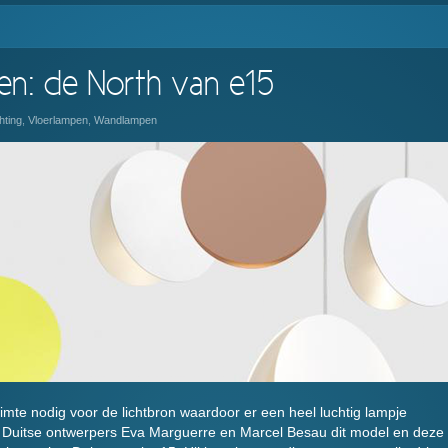
n: de North van e15
hting
,
Vloerlampen
,
Wandlampen
uimte nodig voor de lichtbron waardoor er een heel luchtig lampje
e Duitse ontwerpers Eva Marguerre en Marcel Besau dit model en deze