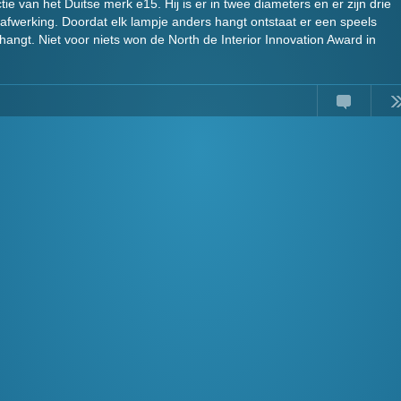
ie van het Duitse merk e15. Hij is er in twee diameters en er zijn drie
 afwerking. Doordat elk lampje anders hangt ontstaat er een speels
hangt. Niet voor niets won de North de Interior Innovation Award in
Comments
Read