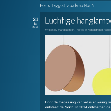
Posts Tagged ‘vloerlamp North’
31
Luchtige hanglampe
jan
2016
Written by
margitkengen
. Posted in
Hanglampen
,
Verlic
Door de toepassing van led is er weinig r
ontstaat: de North. In 2014 ontwierpen d