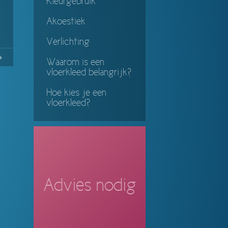
Kleurgebruik
Akoestiek
Verlichting
No
Continue
Waarom is een
vloerkleed belangrijk?
ing
Hoe kies je een
vloerkleed?
Advies nodig