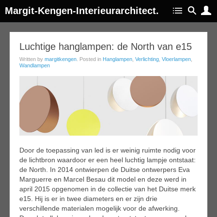
Margit-Kengen-Interieurarchitect.
31
Luchtige hanglampen: de North van e15
jan
Written by
margitkengen
. Posted in
Hanglampen
,
Verlichting
,
Vloerlampen
,
016
Wandlampen
Door de toepassing van led is er weinig ruimte nodig voor
de lichtbron waardoor er een heel luchtig lampje ontstaat:
de North. In 2014 ontwierpen de Duitse ontwerpers Eva
Marguerre en Marcel Besau dit model en deze werd in
april 2015 opgenomen in de collectie van het Duitse merk
e15. Hij is er in twee diameters en er zijn drie
verschillende materialen mogelijk voor de afwerking.