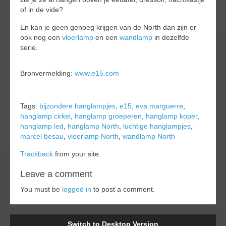
of in de vide?
En kan je geen genoeg krijgen van de North dan zijn er
ook nog een
vloerlamp
en een
wandlamp
in dezelfde
serie.
Bronvermelding:
www.e15.com
Tags:
bijzondere hanglampjes
,
e15
,
eva marguerre
,
hanglamp cirkel
,
hanglamp groeperen
,
hanglamp koper
,
hanglamp led
,
hanglamp North
,
luchtige hanglampjes
,
marcel besau
,
vloerlamp North
,
wandlamp North
Trackback
from your site.
Leave a comment
You must be
logged in
to post a comment.
Switch to Desktop Version