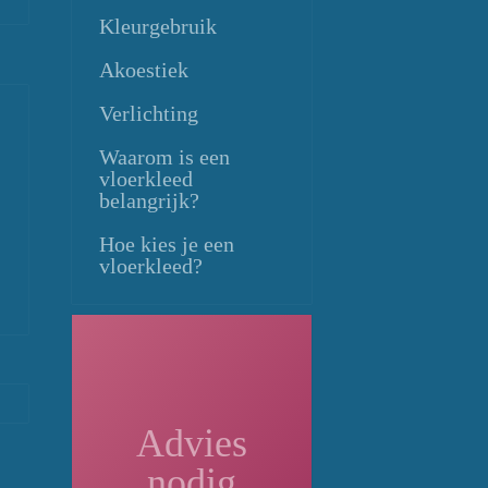
Kleurgebruik
No
Continue
Akoestiek
ing
Verlichting
Waarom is een
vloerkleed
belangrijk?
Hoe kies je een
vloerkleed?
No
Continue
ing
Advies
nodig