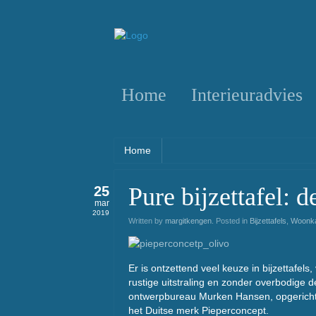
Home
Interieuradvies
Home
Pure bijzettafel: 
25
mar
2019
Written by
margitkengen
. Posted in
Bijzettafels
,
Woonk
Er is ontzettend veel keuze in bijzettafel
rustige uitstraling en zonder overbodige 
ontwerpbureau Murken Hansen, opgericht 
het Duitse merk Pieperconcept.