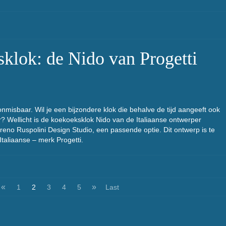
Comments
Read
lok: de Nido van Progetti
 onmisbaar. Wil je een bijzondere klok die behalve de tijd aangeeft ook
eur? Wellicht is de koekoeksklok Nido van de Italiaanse ontwerper
eno Ruspolini Design Studio, een passende optie. Dit ontwerp is te
Italiaanse – merk Progetti.
Comments
Read
«
»
1
2
3
4
5
Last