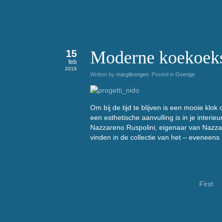
Moderne koekoeksk
15
feb
2019
Written by
margitkengen
. Posted in
Overige
Om bij de tijd te blijven is een mooie klok
een esthetische aanvulling is in je interi
Nazzareno Ruspolini, eigenaar van Nazzar
vinden in de collectie van het – eveneens 
First